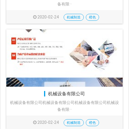
备有限···
2020-02-24
机械制造
橙色
机械设备有限公司
机械设备有限公司机械设备有限公司机械设备有限公司机械设
备有限···
2020-02-24
机械制造
橙色