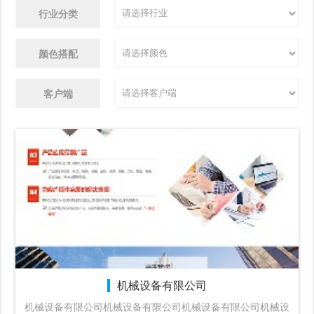
行业分类
颜色搭配
客户端
机械设备有限公司
机械设备有限公司机械设备有限公司机械设备有限公司机械设